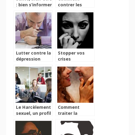
: bien s’informer
contrer les
pour se soigner
ronflements?
Lutter contre la
Stopper vos
dépression
crises
saisonnière
d’angoisse
Le Harcèlement
Comment
sexuel, un profil
traiter la
de victime
médomalacuphobie
particulier ?
?