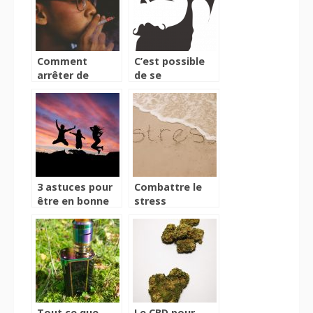
Comment
C’est possible
arrêter de
de se
fumer et quelle
débarrasser de
méthode
son hirsutisme
utiliser ?
3 astuces pour
Combattre le
être en bonne
stress
santé sans
chronique par
prendre des
des plantes
médicaments
Tout ce que
Le CBD pour