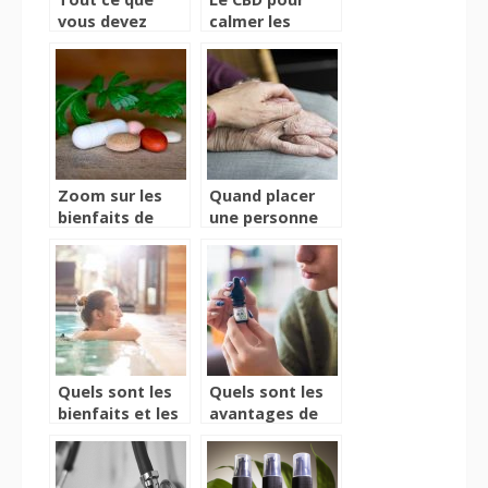
vous devez
calmer les
savoir sur les e-
crises de
liquides
Parkinson
Zoom sur les
Quand placer
bienfaits de
une personne
cette substance
atteinte de la
naturelle
maladie de
Parkison en
EHPAD ?
Quels sont les
Quels sont les
bienfaits et les
avantages de
vertus des
l’huile CBD ?
cures thermales
?