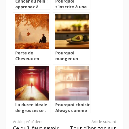
Cancer du rein :
Pourquoi
apprenez à
s’inscrire à une
reconnaître les
newsletter
symptômes
avant
l’ouverture
d’une boutique
de
compléments
alimentaires
Perte de
Pourquoi
Cheveux en
manger un
Automne |
avocat le soir
Pourquoi et
peut-il etre
comment lutter
benefique : duel
? 5 vitamines
avec les
pour renforcer
collations
vos cheveux
classiques du
soir
La duree ideale
Pourquoi choisir
de grossesse :
Always comme
semaines cles
serviette
Lire
Article précédent
Article suivant
et gestion de la
hygiénique pour
Ce qu’il faut savoir
Tour d’horizon sur
douleur
un confort