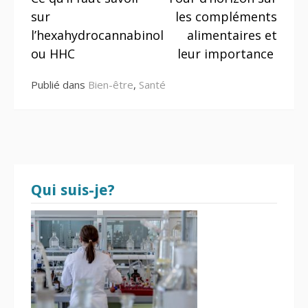
la
optimal
sur
les compléments
suite
l’hexahydrocannabinol
alimentaires et
ou HHC
leur importance
Publié dans
Bien-être
,
Santé
Qui suis-je?