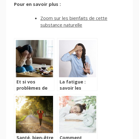
Pour en savoir plus :
Zoom sur les bienfaits de cette
substance naturelle
Et si vos
La fatigue :
problèmes de
savoir les
digestion
causes et le
venaient de
moment idéal
votre dos ?
pour consulter
Santé, bien-être
Comment