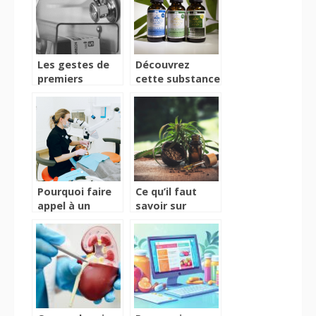
Les gestes de
Découvrez
premiers
cette substance
secours : l’AVC
naturelle à
large spectre
Pourquoi faire
Ce qu’il faut
appel à un
savoir sur
dentiste ?
l’hexahydrocannabinol
ou HHC