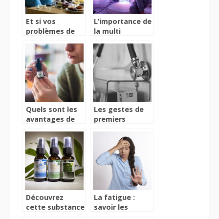
Et si vos
L’importance de
problèmes de
la multi
digestion
sensorialité
venaient de
chez les
votre dos ?
enfants
Quels sont les
Les gestes de
avantages de
premiers
l’huile CBD ?
secours : l’AVC
Découvrez
La fatigue :
cette substance
savoir les
naturelle à
causes et le