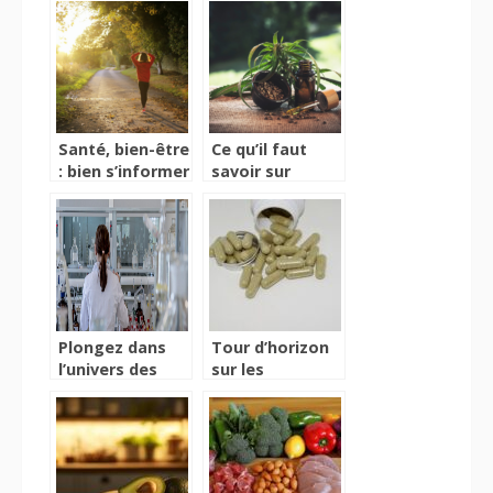
large spectre
moment idéal
pour consulter
Santé, bien-être
Ce qu’il faut
: bien s’informer
savoir sur
pour se soigner
l’hexahydrocannabinol
ou HHC
Plongez dans
Tour d’horizon
l’univers des
sur les
infusions au
compléments
CBD : relaxation
alimentaires et
et saveurs
leur importance
exquises