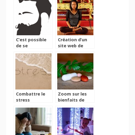
être traitées ?
Comment ?
C’est possible
Création d’un
de se
site web de
débarrasser de
yoga : que faire
son hirsutisme
?
Combattre le
Zoom sur les
stress
bienfaits de
chronique par
cette substance
des plantes
naturelle