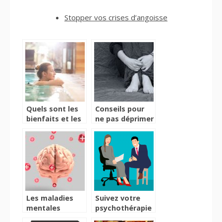
Stopper vos crises d’angoisse
Quels sont les
Conseils pour
bienfaits et les
ne pas déprimer
vertus des
cures thermales
?
Les maladies
Suivez votre
mentales
psychothérapie
peuvent elle
à Arlon