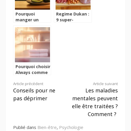
Pourquoi
Regime Dukan :
manger un
9 super-
avocat le soir
aliments valides
peut-il etre
pour une perte
benefique : duel
de poids
avec les
express
collations
classiques du
soir
Pourquoi choisir
Always comme
serviette
Lire
Article précédent
Article suivant
hygiénique pour
Conseils pour ne
Les maladies
un confort
la
optimal
pas déprimer
mentales peuvent
suite
elle être traitées ?
Comment ?
Publié dans
Bien-être
,
Psychologie