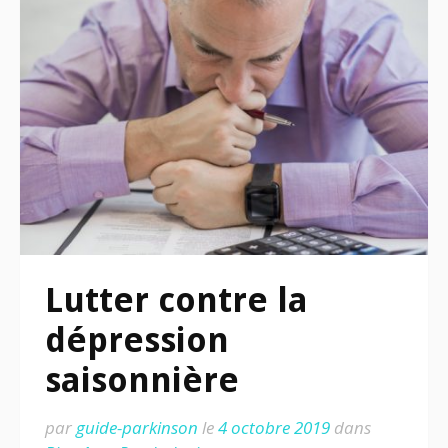
Lutter contre la
dépression
saisonnière
par
guide-parkinson
le
4 octobre 2019
dans