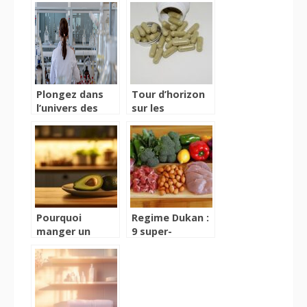
ou HHC
Plongez dans
Tour d’horizon
l’univers des
sur les
infusions au
compléments
CBD : relaxation
alimentaires et
et saveurs
leur importance
exquises
Pourquoi
Regime Dukan :
manger un
9 super-
avocat le soir
aliments valides
peut-il etre
pour une perte
benefique : duel
de poids
avec les
express
collations