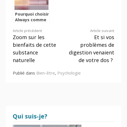
classiques du
soir
Pourquoi choisir
Always comme
serviette
Lire
Article précédent
Article suivant
hygiénique pour
Zoom sur les
Et si vos
un confort
la
optimal
bienfaits de cette
problèmes de
suite
substance
digestion venaient
naturelle
de votre dos ?
Publié dans
Bien-être
,
Psychologie
Qui suis-je?