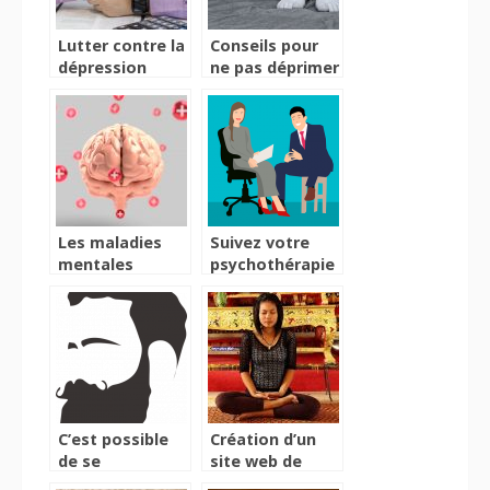
Lutter contre la
Conseils pour
dépression
ne pas déprimer
saisonnière
Les maladies
Suivez votre
mentales
psychothérapie
peuvent elle
à Arlon
être traitées ?
Comment ?
C’est possible
Création d’un
de se
site web de
débarrasser de
yoga : que faire