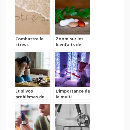
son hirsutisme
?
Combattre le
Zoom sur les
stress
bienfaits de
chronique par
cette substance
des plantes
naturelle
Et si vos
L’importance de
problèmes de
la multi
digestion
sensorialité
venaient de
chez les
votre dos ?
enfants