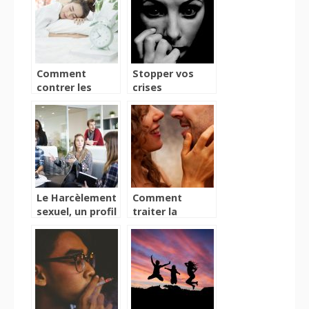
Comment
Stopper vos
contrer les
crises
ronflements?
d’angoisse
Le Harcèlement
Comment
sexuel, un profil
traiter la
de victime
médomalacuphobie
particulier ?
?