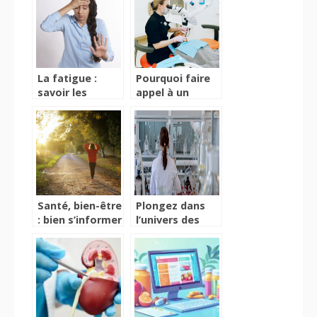
Parkison en
votre dos ?
EHPAD ?
La fatigue :
Pourquoi faire
savoir les
appel à un
causes et le
dentiste ?
moment idéal
pour consulter
Santé, bien-être
Plongez dans
: bien s’informer
l’univers des
pour se soigner
infusions au
CBD : relaxation
et saveurs
exquises