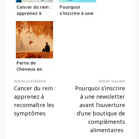
Cancer du rein :
Pourquoi
apprenez à
s’inscrire à une
reconnaître les
newsletter
symptômes
avant
l’ouverture
d’une boutique
de
compléments
alimentaires
Perte de
Cheveux en
Automne |
Lire
Article précédent
Article suivant
Pourquoi et
Cancer du rein :
Pourquoi s’inscrire
comment lutter
la
? 5 vitamines
apprenez à
à une newsletter
pour renforcer
suite
reconnaître les
avant l’ouverture
vos cheveux
symptômes
d’une boutique de
compléments
alimentaires