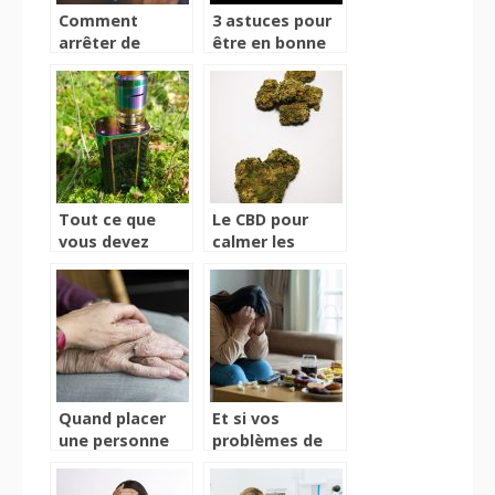
Comment
3 astuces pour
arrêter de
être en bonne
fumer et quelle
santé sans
méthode
prendre des
utiliser ?
médicaments
Tout ce que
Le CBD pour
vous devez
calmer les
savoir sur les e-
crises de
liquides
Parkinson
Quand placer
Et si vos
une personne
problèmes de
atteinte de la
digestion
maladie de
venaient de